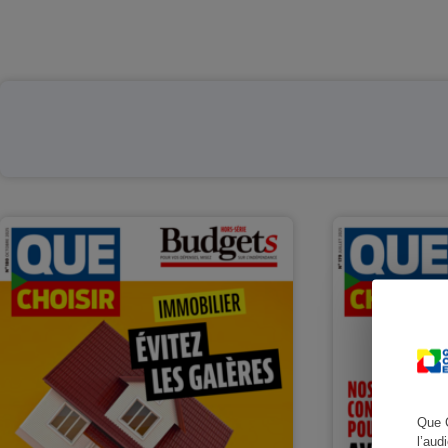
Que 
l’aud