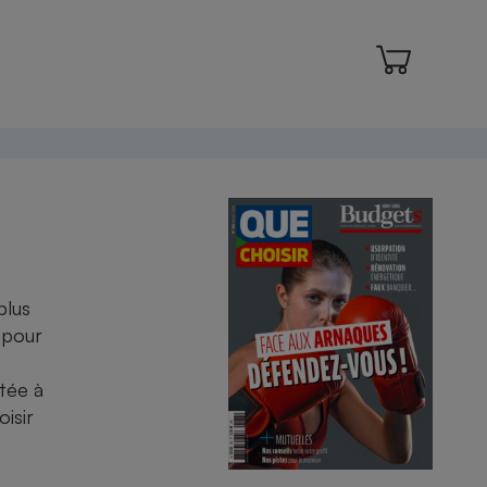
plus
 pour
ptée à
isir