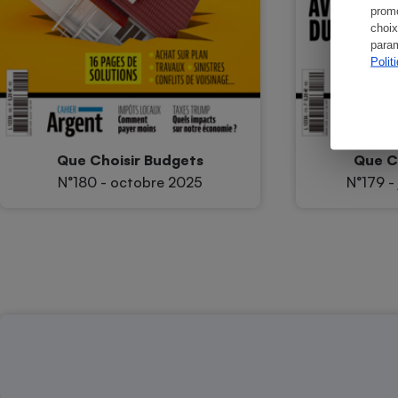
promo
choix
param
Polit
Que Choisir Budgets
Que C
N°180 - octobre 2025
N°179 - 