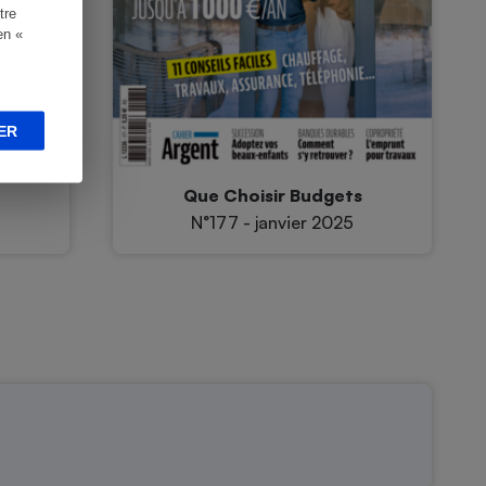
tre
en «
ER
s
Que Choisir Budgets
N°177 - janvier 2025