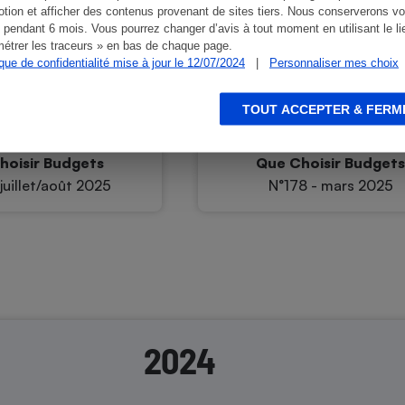
tion et afficher des contenus provenant de sites tiers. Nous conserverons vo
 pendant 6 mois. Vous pourrez changer d’avis à tout moment en utilisant le li
étrer les traceurs » en bas de chaque page.
ique de confidentialité mise à jour le 12/07/2024
|
Personnaliser mes choix
TOUT ACCEPTER & FERM
hoisir Budgets
Que Choisir Budget
juillet/août 2025
N°178 - mars 2025
2024