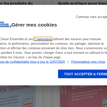
r les produits du
Guide pratique pour bien
quotidien
avec son âge
Mai 2021
Mars 2020
Continuer sans accept
Gérer mes cookies
Choisir Ensemble et ses
7 partenaires
utilisent des traceurs pour mesurer
ience, la performance, personnaliser les contenus, les partager, optimiser la
tion et afficher des contenus provenant de sites tiers. Nous conserverons vo
 pendant 6 mois. Vous pourrez changer d’avis à tout moment en utilisant le li
étrer les traceurs » en bas de chaque page.
ique de confidentialité mise à jour le 12/07/2024
|
Personnaliser mes choix
TOUT ACCEPTER & FERM