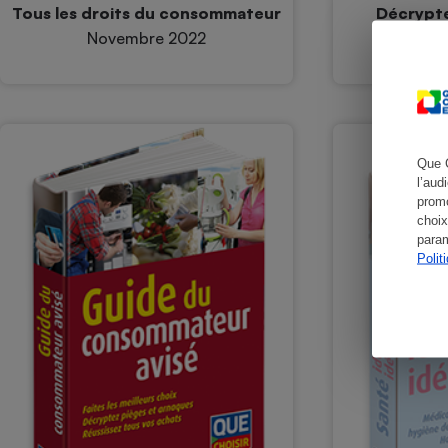
Tous les droits du consommateur
Décrypte
Novembre 2022
Que 
l’aud
promo
choix
param
Polit