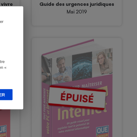
 vivre
Guide des urgences juridiques
Mai 2019
er
tre
en «
ER