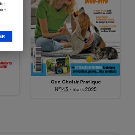
tre
en «
ER
e
Que Choisir Pratique
N°143 - mars 2025