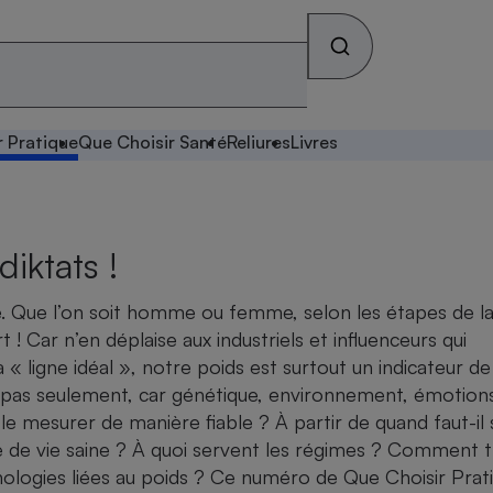
r Pratique
Que Choisir Santé
Reliures
Livres
diktats !
he. Que l’on soit homme ou femme, selon les étapes de la
 ! Car n’en déplaise aux industriels et influenceurs qui
a « ligne idéal », notre poids est surtout un indicateur d
s pas seulement, car génétique, environnement, émotion
 mesurer de manière fiable ? À partir de quand faut-il 
 de vie saine ? À quoi servent les régimes ? Comment t
ologies liées au poids ? Ce numéro de Que Choisir Prat