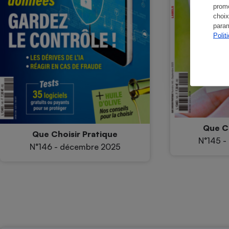
promo
choix
param
Polit
Que Ch
Que Choisir Pratique
N°145 -
N°146 - décembre 2025