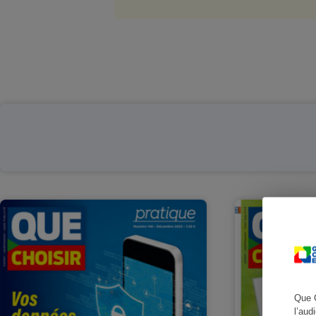
Que 
l’aud