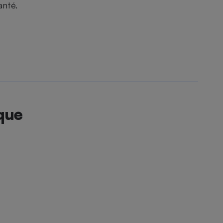
anté.
que