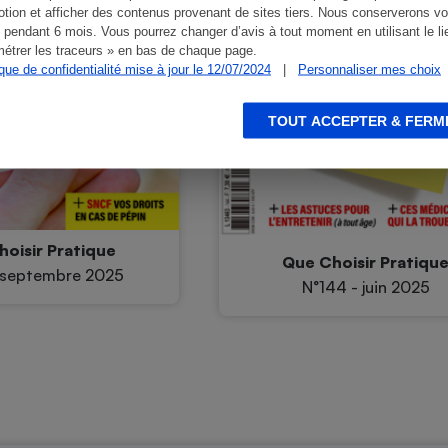
tion et afficher des contenus provenant de sites tiers. Nous conserverons vo
 pendant 6 mois. Vous pourrez changer d’avis à tout moment en utilisant le li
étrer les traceurs » en bas de chaque page.
ique de confidentialité mise à jour le 12/07/2024
|
Personnaliser mes choix
TOUT ACCEPTER & FERM
oisir Pratique
Que Choisir Pratiqu
 septembre 2025
N°144 - juin 2025