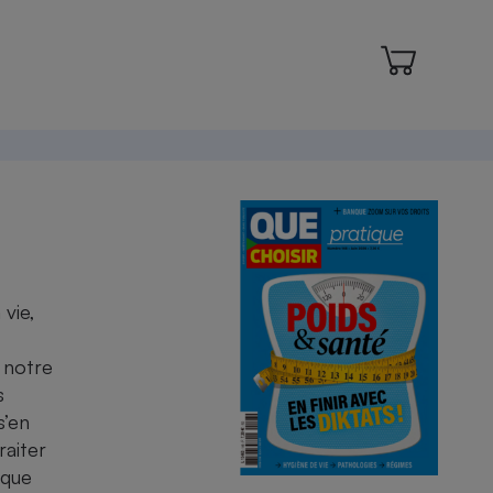
 vie,
e notre
s
s’en
raiter
ique