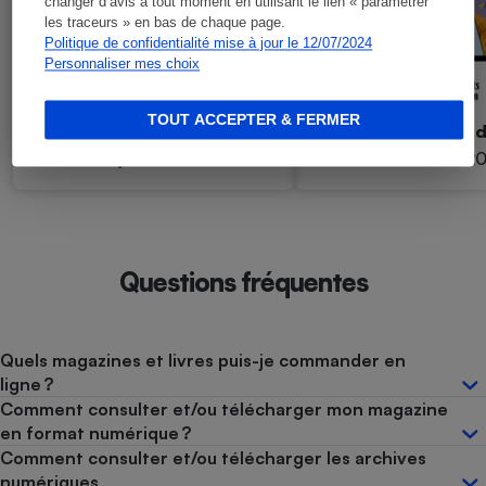
changer d’avis à tout moment en utilisant le lien « paramétrer
les traceurs » en bas de chaque page.
Politique de confidentialité mise à jour le 12/07/2024
Personnaliser mes choix
TOUT ACCEPTER & FERMER
Que Choisir Budgets
Que Choisir Bu
N°183 - juillet/août 2026
N°182 - avril 2
Questions fréquentes
Quels magazines et livres puis-je commander en
ligne ?
Comment consulter et/ou télécharger mon magazine
en format numérique ?
Comment consulter et/ou télécharger les archives
numériques