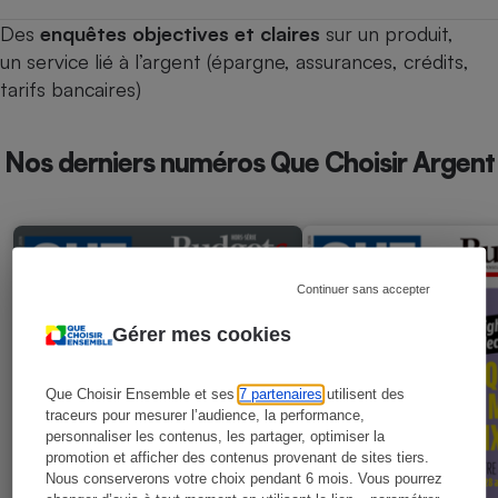
Des
enquêtes objectives et claires
sur un produit,
un service lié à l’argent (épargne, assurances, crédits,
tarifs bancaires)
Nos derniers numéros Que Choisir Argent
Continuer sans accepter
Gérer mes cookies
Que Choisir Ensemble et ses
7 partenaires
utilisent des
traceurs pour mesurer l’audience, la performance,
personnaliser les contenus, les partager, optimiser la
promotion et afficher des contenus provenant de sites tiers.
Nous conserverons votre choix pendant 6 mois. Vous pourrez