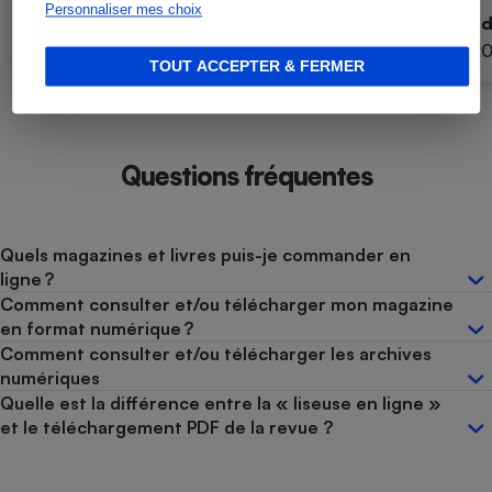
Personnaliser mes choix
Que Choisir Budgets
Que Choisir Bu
N°183 - juillet/août 2026
N°182 - avril 2
TOUT ACCEPTER & FERMER
Questions fréquentes
Quels magazines et livres puis-je commander en
ligne ?
Comment consulter et/ou télécharger mon magazine
en format numérique ?
Comment consulter et/ou télécharger les archives
numériques
Quelle est la différence entre la « liseuse en ligne »
et le téléchargement PDF de la revue ?