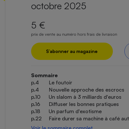
octobre 2025
5 €
prix de vente au numéro hors frais de livraison
S’abonner au magazine
Sommaire
p.4
Le foutoir
p.4
Nouvelle approche des escrocs
p.10
Un slalom à 3 milliards d'euros
p.16
Diffuser les bonnes pratiques
p.18
Un parfum d'exotisme
p.22
Faire durer sa machine à café a
Voir le sommaire complet