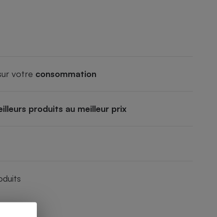
ur votre
consommation
eilleurs produits au meilleur prix
oduits