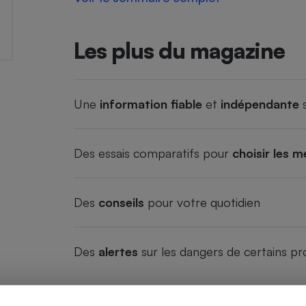
Les plus du magazine
Une
information fiable
et
indépendante
s
Des essais comparatifs pour
choisir les m
Des
conseils
pour votre quotidien
Des
alertes
sur les dangers de certains pr