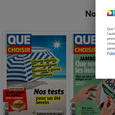
Nos der
Que 
l’aud
promo
choix
param
Polit