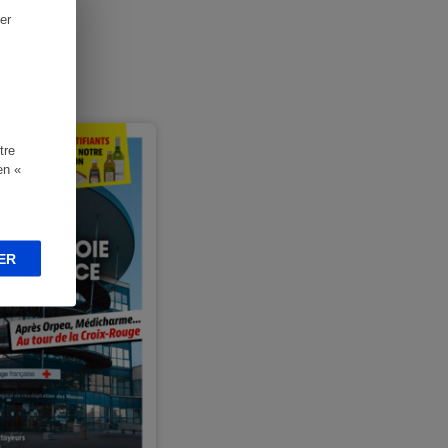
er
nsuel
tre
en «
ER