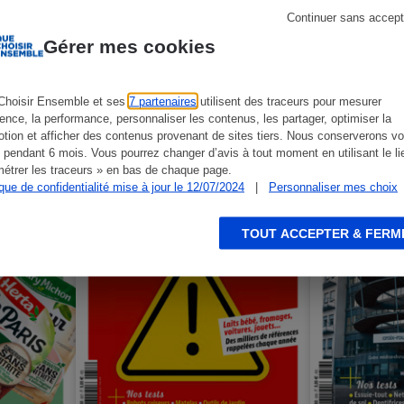
Continuer sans accept
niers numéros Que Choisir Me
Gérer mes cookies
Choisir Ensemble et ses
7 partenaires
utilisent des traceurs pour mesurer
ience, la performance, personnaliser les contenus, les partager, optimiser la
tion et afficher des contenus provenant de sites tiers. Nous conserverons vo
 pendant 6 mois. Vous pourrez changer d’avis à tout moment en utilisant le li
étrer les traceurs » en bas de chaque page.
ique de confidentialité mise à jour le 12/07/2024
|
Personnaliser mes choix
TOUT ACCEPTER & FERM