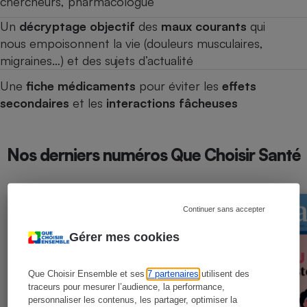
chercheurs, pharmacologue
Un
décryptage objectif
des
maux courants
qui
nous empoisonnent la vie (douleurs musculaires,
migraines…) et des sujets d’actualité
Une
fiche médicaments
pour éviter les
effets
secondaires
et les
interactions fâcheuses
Nos derniers numéros Que Choisir Santé
Continuer sans accepter
Gérer mes cookies
Que Choisir Ensemble et ses
7 partenaires
utilisent des
traceurs pour mesurer l’audience, la performance,
personnaliser les contenus, les partager, optimiser la