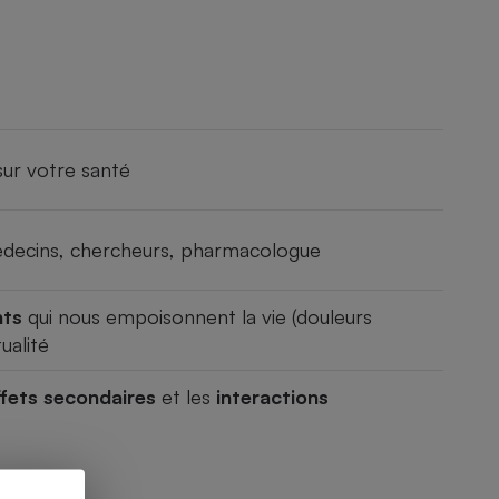
ur votre santé
édecins, chercheurs, pharmacologue
nts
qui nous empoisonnent la vie (douleurs
ualité
ffets secondaires
et les
interactions