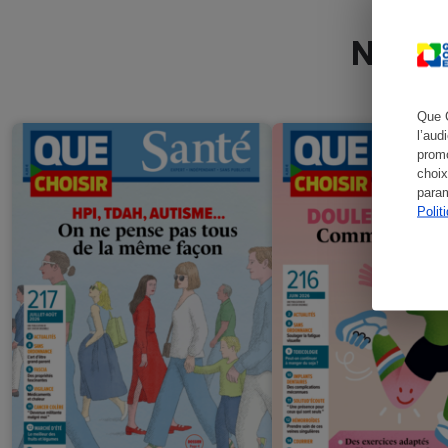
Nos de
Que 
l’aud
promo
choix
param
Polit