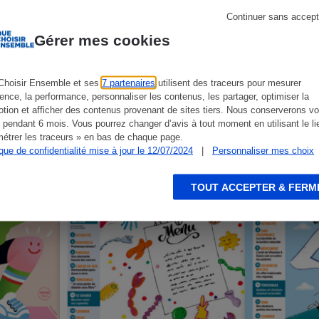
Continuer sans accept
rniers numéros Que Choisir S
Gérer mes cookies
Choisir Ensemble et ses
7 partenaires
utilisent des traceurs pour mesurer
ience, la performance, personnaliser les contenus, les partager, optimiser la
tion et afficher des contenus provenant de sites tiers. Nous conserverons vo
 pendant 6 mois. Vous pourrez changer d’avis à tout moment en utilisant le li
étrer les traceurs » en bas de chaque page.
ique de confidentialité mise à jour le 12/07/2024
|
Personnaliser mes choix
TOUT ACCEPTER & FERM