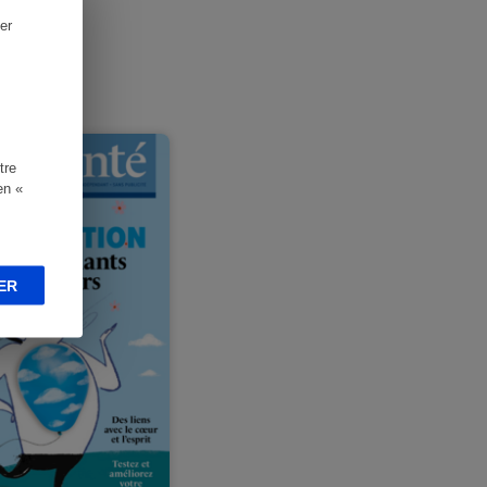
er
anté
tre
en «
ER