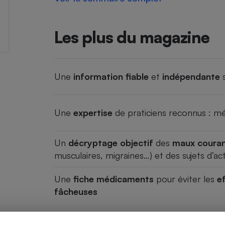
Les plus du magazine
Une
information fiable
et
indépendante
s
Une
expertise
de praticiens reconnus : m
Un
décryptage objectif
des
maux coura
musculaires, migraines…) et des sujets d’act
Une
fiche médicaments
pour éviter les
e
fâcheuses