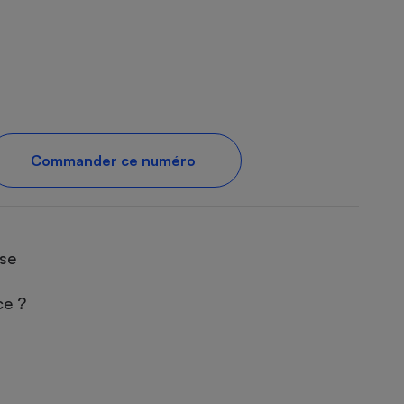
Commander ce numéro
use
ace ?