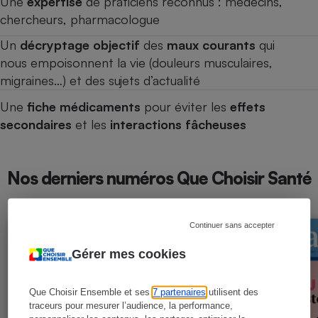
Une
expertise
de praticiens reconnus : médecins,
chercheurs, pharmacologue
Un
décryptage objectif
des
maux courants
qui
nous empoisonnent la vie (douleurs musculaires,
migraines…) et des sujets d’actualité
Une
fiche médicaments
pour éviter les
effets
secondaires
et les
interactions fâcheuses
Nos derniers numéros Que Choisir Santé
Continuer sans accepter
Gérer mes cookies
Que Choisir Ensemble et ses
7 partenaires
utilisent des
traceurs pour mesurer l’audience, la performance,