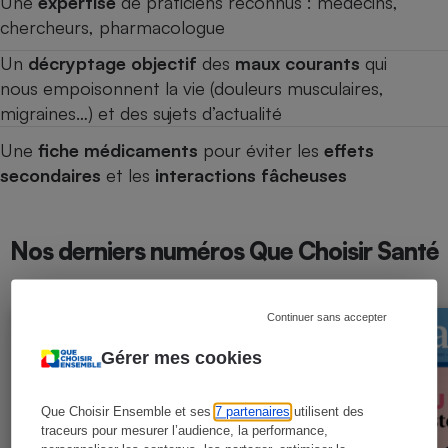
Une
expertise
de praticiens reconnus : médecins,
chercheurs, pharmacologue
Un
décryptage objectif
des
maux courants
qui
nous empoisonnent la vie (douleurs musculaires,
migraines…) et des sujets d’actualité
Une
fiche médicaments
pour éviter les
effets
secondaires
et les
interactions fâcheuses
Nos derniers numéros Que Choisir Santé
Continuer sans accepter
Gérer mes cookies
Que Choisir Ensemble et ses
7 partenaires
utilisent des
traceurs pour mesurer l’audience, la performance,