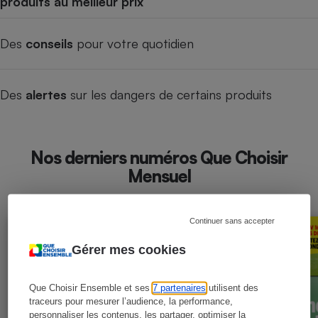
produits au meilleur prix
Des
conseils
pour votre quotidien
Des
alertes
sur les dangers de certains produits
Nos derniers numéros Que Choisir
Mensuel
Continuer sans accepter
Gérer mes cookies
Que Choisir Ensemble et ses
7 partenaires
utilisent des
traceurs pour mesurer l’audience, la performance,
personnaliser les contenus, les partager, optimiser la