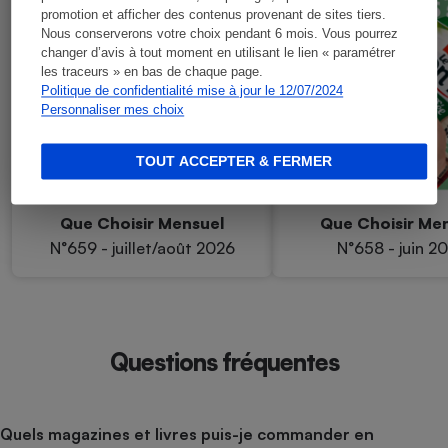
promotion et afficher des contenus provenant de sites tiers.
Nous conserverons votre choix pendant 6 mois. Vous pourrez
changer d’avis à tout moment en utilisant le lien « paramétrer
les traceurs » en bas de chaque page.
Politique de confidentialité mise à jour le 12/07/2024
Personnaliser mes choix
TOUT ACCEPTER & FERMER
Que Choisir Mensuel
Que Choisir Me
N°659 - juillet/août 2026
N°658 - juin 2
Questions fréquentes
Quels magazines et livres puis-je commander en