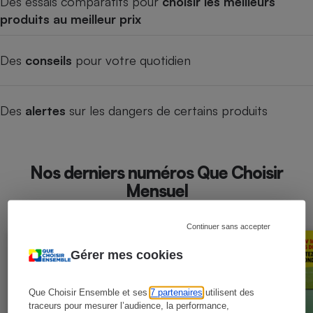
Des essais comparatifs pour
choisir les meilleurs
produits au meilleur prix
Des
conseils
pour votre quotidien
Des
alertes
sur les dangers de certains produits
Nos derniers numéros Que Choisir
Mensuel
Continuer sans accepter
Gérer mes cookies
Que Choisir Ensemble et ses
7 partenaires
utilisent des
traceurs pour mesurer l’audience, la performance,