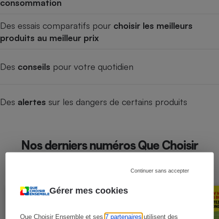
consommation
Des essais comparatifs pour
choisir les meilleurs
produits au meilleur prix
Des
conseils
pour votre quotidien
Des
alertes
sur les dangers de certains produits
Nos derniers numéros Que Choisir
Mensuel
Continuer sans accepter
Gérer mes cookies
Que Choisir Ensemble et ses
7 partenaires
utilisent des