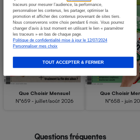
traceurs pour mesurer l’audience, la performance,
personnaliser les contenus, les partager, optimiser la
promotion et afficher des contenus provenant de sites tiers.
Nous conserverons votre choix pendant 6 mois. Vous pourrez
changer d’avis à tout moment en utilisant le lien « paramétrer
les traceurs » en bas de chaque page.
Politique de confidentialité mise à jour le 12/07/2024
Personnaliser mes choix
TOUT ACCEPTER & FERMER
Que Choisir Mensuel
Que Choisir Me
N°659 - juillet/août 2026
N°658 - juin 2
Questions fréquentes