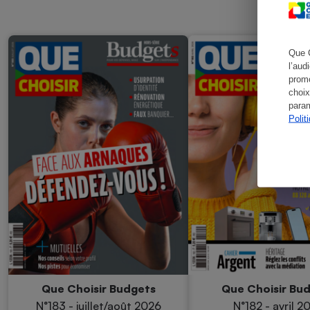
Que 
l’aud
promo
choix
param
Polit
Que Choisir Budgets
Que Choisir Bu
N°183 - juillet/août 2026
N°182 - avril 2