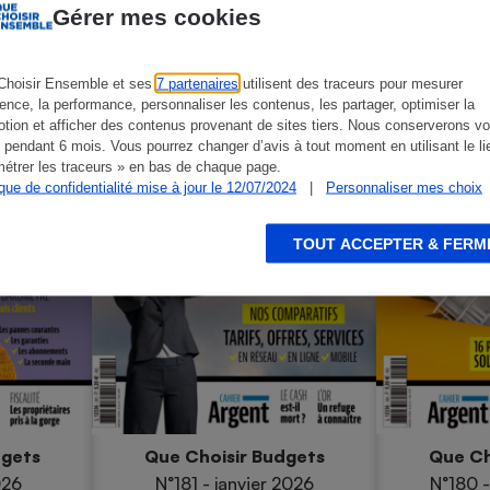
Gérer mes cookies
Choisir Ensemble et ses
7 partenaires
utilisent des traceurs pour mesurer
ience, la performance, personnaliser les contenus, les partager, optimiser la
tion et afficher des contenus provenant de sites tiers. Nous conserverons vo
 pendant 6 mois. Vous pourrez changer d’avis à tout moment en utilisant le li
étrer les traceurs » en bas de chaque page.
ique de confidentialité mise à jour le 12/07/2024
|
Personnaliser mes choix
TOUT ACCEPTER & FERM
dgets
Que Choisir Budgets
Que Ch
026
N°181 - janvier 2026
N°180 