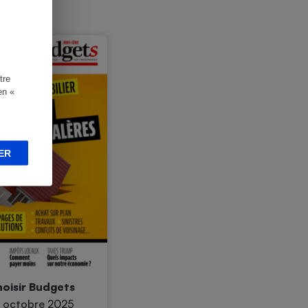
tre
en «
ER
oisir Budgets
- octobre 2025